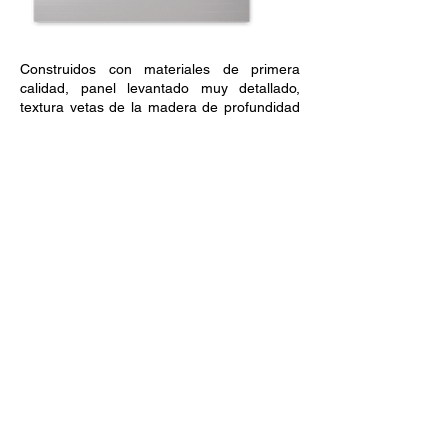
Construidos con materiales de primera
calidad, panel levantado muy detallado,
textura vetas de la madera de profundidad
y dos capas de pintura sistema de pre-
acabado se combinan para realzar la
belleza de su hogar.
Construido con materiales de primera
calidad con el guijarro final realzado,
diseñado para cada aplicación y
desarrollado durante años de
funcionamiento confiable.
P-Tek Window Warranty