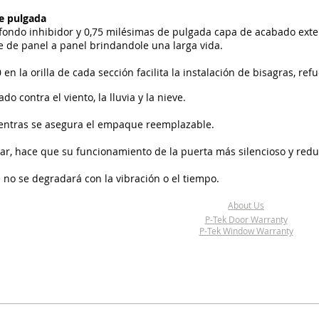
de pulgada
fondo inhibidor y 0,75 milésimas de pulgada capa de acabado exteri
 de panel a panel brindandole una larga vida.
en la orilla de cada sección facilita la instalación de bisagras, ref
o contra el viento, la lluvia y la nieve.
entras se asegura el empaque reemplazable.
ar, hace que su funcionamiento de la puerta más silencioso y reduc
no se degradará con la vibración o el tiempo.
About Us
P-Tek Door Warranty
P-Tek Window Warranty
© 2017-2018 P-Tek