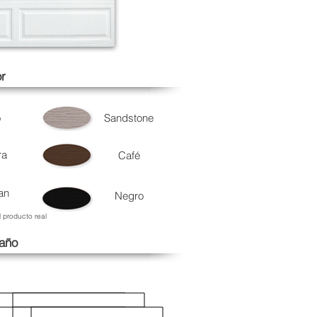
r
o
Sandstone
ra
Café
an
Negro
l producto real
año