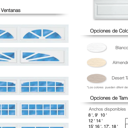
 Ventanas
Opciones de Colo
Blanc
Almend
Desert T
*Los colores pueden diferir de
Opciones de Tam
Anchos disponibles
8 ', 9' 10 '
12 ' 14 '
15' 16 ', 17', 18 '