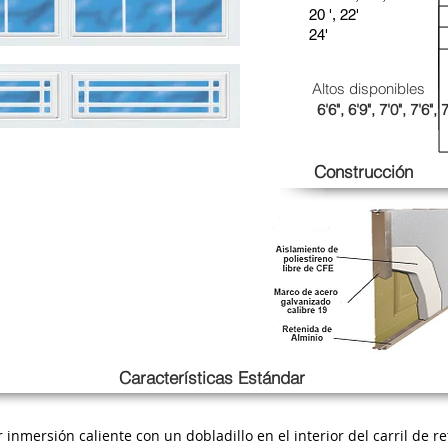
20 ', 22'
24'
Altos disponibles
6'6", 6'9", 7'0", 7'6", 7
Construcción
Características Estándar
inmersión caliente con un dobladillo en el interior del carril de