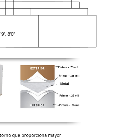
'9", 8'0"
 retorno que proporciona mayor