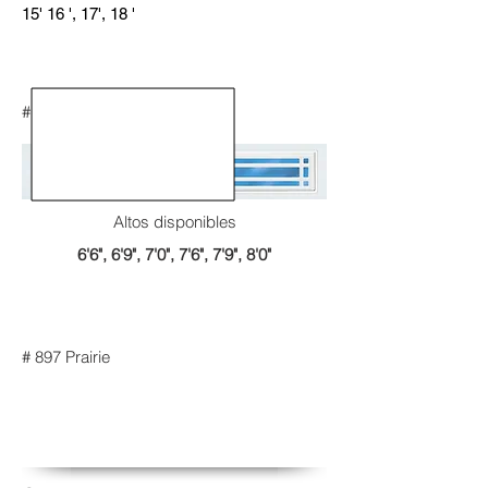
15' 16 ', 17', 18 '
# 597 Stockbridge
Altos disponibles
6'6", 6'9", 7'0", 7'6", 7'9", 8'0"
# 897 Prairie